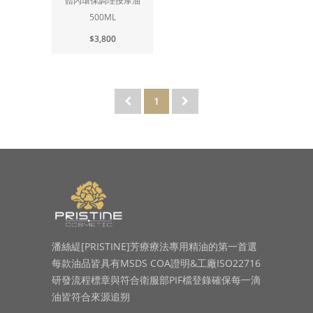
體內環保調理按摩油
500ML
$3,800
1
潘絲緹[PRISTINE]芳療療法專用精油的第一首選
每款油品皆具有MSDS COA證明&工廠ISO22716
研發流程標章與符合衛服部PIF檔登錄確保每一滴
油皆符合來源追朔