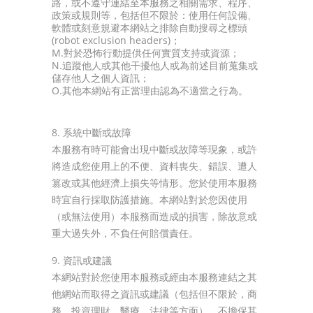
路，或不遵守連結至本服務之相關需求、程序、
政策或規則等，包括但不限於：使用任何設備、
軟體或刻意規避本網站之排除自動搜尋之標頭
(robot exclusion headers)；
M.對於恐怖行動提供任何實質支持或資源；
N.追蹤他人或其他干擾他人或為前述目前蒐集或
儲存他人之個人資訊；
O.其他本網站有正當理由認為不適當之行為。
8. 系統中斷或故障
本服務有時可能會出現中斷或故障等現象，或許
將造成您使用上的不便、資料喪失、錯誤、遭人
篡改或其他經濟上損失等情形。您於使用本服務
時宜自行採取防護措施。本網站對於您因使用
（或無法使用）本服務而造成的損害，除故意或
重大過失外，不負任何賠償責任。
9. 資訊或建議
本網站對於您使用本服務或經由本服務連結之其
他網站而取得之資訊或建議（包括但不限於，商
務、投資理財、醫療、法律等方面），不擔保其