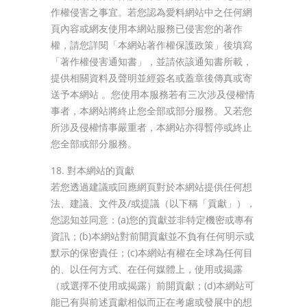
作權侵害之事宜。若您認為愛料網站中之任何網
頁內容或網友使用本網站服務已侵害您的著作
權，請您詳閱「本網站著作權保護政策」後填寫
「著作權侵害通知書」，並請依該通知書所載，
提供相關資料及聲明並經簽名或蓋章後傳真或寄
送予本網站 。您使用本服務若有三次涉及侵權情
事者，本網站將終止您全部或部分服務。又若您
所涉及侵權情事嚴重者，本網站亦得暫停或終止
您全部或部分服務。
18. 對本網站的貢獻
若您透過建議或回應網頁對於本網站提供任何想
法、建議、文件及/或提議（以下稱「貢獻」），
您認知並同意：(a)您的貢獻並非特定機密或專有
資訊；(b)本網站對前開貢獻並不負有任何明示或
默示的保密責任；(c)本網站有權在全球為任何目
的、以任何方式、在任何媒體上，使用或揭露
（或選擇不使用或揭露）前開貢獻；(d)本網站可
能已有與前述貢獻相似而正在考慮或發展中的想