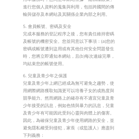
進行您個人資料的蒐集與利用，包括跨國間的傳
輸與儲存及本網站及其關係企業內部之利用。
5. 會員帳號、密碼及安全
完成本服務的登記程序之後，您有責任維持密碼
及帳號的機密安全。您並同意以下事項：(a)您的
密碼或帳號遭到盜用或有其他任何安全問題發生
時，您將立即通知本網站，且(b)每次連線完畢，
均結束您的帳號使用。
6. 兒童及青少年之保護
兒童及青少年上網已經成為無可避免之趨勢，使
用網際網路獲取知識更可以培養子女的成熟度與
競爭能力。然而網路上的確存有不適宜兒童及青
少年接受的訊息，例如色情與暴力的訊息，兒童
及青少年有可能因此受到心靈與肉體上的傷害。
因此，為確保兒童及青少年使用網路的安全，並
避免隱私權受到侵犯，家長（或監護人）應盡到
下列義務：