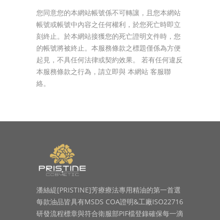
您同意您的本網站帳號係不可轉讓，且您本網站
帳號或帳號中內容之任何權利，於您死亡時即立
刻終止。於本網站接獲您的死亡證明文件時，您
的帳號將被終止。本服務條款之標題僅係為方便
起見，不具任何法律或契約效果。 若有任何違反
本服務條款之行為，請立即與 本網站 客服聯
絡。
潘絲緹[PRISTINE]芳療療法專用精油的第一首選
每款油品皆具有MSDS COA證明&工廠ISO22716
研發流程標章與符合衛服部PIF檔登錄確保每一滴