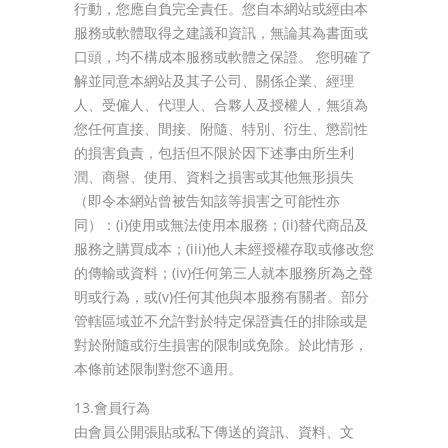
行動，您應自負完全責任。您自本網站或經由本
服務或軟體取得之建議和資訊，無論其為書面或
口頭，均不構成本服務或軟體之保證。 您明確了
解並同意本網站及其子公司、關係企業、經理
人、受僱人、代理人、合夥人及授權人，無須為
您任何直接、間接、附隨、特別、衍生、懲罰性
的損害負責，包括但不限於因下述事由所生利
潤、商譽、使用、資料之損害或其他無形損失
（即令本網站曾被告知該等損害之可能性亦
同）：(i)使用或無法使用本服務；(ii)替代商品及
服務之購買成本；(iii)他人未經授權存取或修改您
的傳輸或資料；(iv)任何第三人就本服務所為之聲
明或行為，或(v)任何其他與本服務有關者。部分
管轄區域並不允許對於特定保證責任的排除或是
對於附隨或衍生損害的限制或免除。於此情形，
本條前述限制對您不適用。
13.會員行為
由會員公開張貼或私下傳送的資訊、資料、文