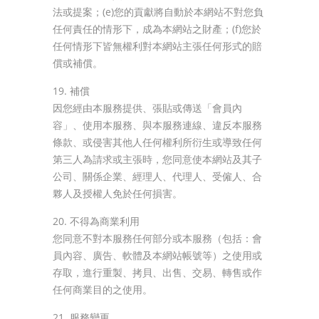
法或提案；(e)您的貢獻將自動於本網站不對您負
任何責任的情形下，成為本網站之財產；(f)您於
任何情形下皆無權利對本網站主張任何形式的賠
償或補償。
19. 補償
因您經由本服務提供、張貼或傳送「會員內
容」、使用本服務、與本服務連線、違反本服務
條款、或侵害其他人任何權利所衍生或導致任何
第三人為請求或主張時，您同意使本網站及其子
公司、關係企業、經理人、代理人、受僱人、合
夥人及授權人免於任何損害。
20. 不得為商業利用
您同意不對本服務任何部分或本服務（包括：會
員內容、廣告、軟體及本網站帳號等）之使用或
存取，進行重製、拷貝、出售、交易、轉售或作
任何商業目的之使用。
21. 服務變更