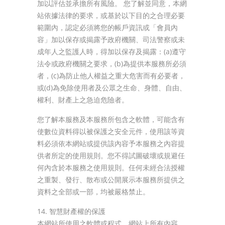
加以評估並承擔所有風險。 您了解並同意，本網
站依據法律的要求，或基於以下目的之合理必要
範圍內，認定必須將您的帳戶資訊或「會員內
容」加以保存或揭露予政府機關、司法警察或未
成年人之監護人時，得加以保存及揭露：(a)遵守
法令或政府機關之要求，(b)為提供本服務所必須
者，(c)為防止他人權益之重大危害而有必要者，
或(d)為免除使用者及公眾之生命、身體、自由、
權利、財產上之急迫危險者。
您了解本服務及本服務所包含之軟體，可能含有
使數位資料得以被保護之安全元件，使用該等資
料必須依本網站或提供該內容予本服務之內容提
供者所定的使用規則。您不得試圖破壞或規避任
何內含於本服務之使用規則。任何未經合法授權
之重製、發行、散布或公開展示本服務所提供之
資料之全部或一部，均被嚴格禁止。
14. 智慧財產權的保護
本網站所使用之軟體或程式、網站上所有內容，