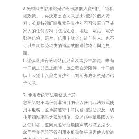
a.先檢閱各該網站是否有保護個人資料的「隱私
權政策」，再決定是否同意提出相關的個人資
料；並應持續叮嚀兒童及青少年不可洩漏自己或
家人的任何資料（包括姓名、地址、電話、電子
郵件信箱、照片、信用卡號等）給任何人。也不
可以單獨接受網友的邀請或贈送禮物而與之見
面。
b.謹慎選擇合適網站供兒童及青少年瀏覽。未滿
十二歲之兒童上網時，應全程在旁陪伴，十二歲
以上未滿十八歲之青少年上網前亦應斟酌是否給
予同意。
7. 使用者的守法義務及承諾
您承諾絕不為任何非法目的或以任何非法方式使
用本服務，並承諾遵守中華民國相關法規及一切
使用網際網路之國際慣例。您若係中華民國以外
之使用者，並同意遵守所屬國家或地域之法令。
您同意並保證不得利用本服務從事侵害他人權益