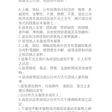
或違法之行為，包括但不限於：
A.上載、張貼、公布或傳送任何誹謗、侮辱、具
威脅性、攻擊性、不雅、猥褻、不實、違反公共
秩序或善良風俗或其他不法之文字、圖片或任何
形式的檔案於本服務上；
B.侵害他人名譽、隱私權、營業秘密、商標權、
著作權、專利權、其他智慧財產權及其他權利；
C.違反依法律或契約所應負之保密義務；
D.冒用他人名義使用本服務；
E.上載、張貼、傳輸或散佈任何含有電腦病毒或
任何對電腦軟、硬體產生中斷、破壞或限制功能
之程式碼之資料；
F.從事不法交易行為或張貼虛假不實、引人犯罪
之訊息；
G.販賣槍枝、毒品、禁藥、盜版軟體或其他違禁
物；
H.提供賭博資訊或以任何方式引誘他人參與賭
博；
I.濫發廣告郵件、垃圾郵件、連鎖信、違法之多
層次傳銷訊息等；
J.以任何方法傷害未成年人；
K.偽造訊息來源或以任何方式干擾傳輸來源之認
定；
L.干擾或中斷本服務或伺服器或連結本服務之網