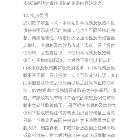
依據該網站之責任規範約定書內容決定之。
12. 免責聲明
您明確了解並同意：本網站對本服務及軟體不提
供任何明示或默示的擔保，包含但不限於權利完
整、商業適售性、特定目的之適用性及未侵害他
人權利。本服務及軟體乃依其「現狀」及「提供
使用時」之基礎提供，您使用本服務及軟體時，
須自行承擔相關風險。本網站不保證以下事項：
(i)本服務及軟體將符合您的需求，(ii)本服務及軟
體不受干擾、及時提供、安全可靠或無錯誤，(iii)
由本服務及軟體之使用而取得之結果為正確或可
靠，(iv)您經由本服務購買或取得之任何產品、服
務、資訊或其他資料將符合您的期望及(v)任何軟
體中之錯誤將被修正。 是否經由本服務及軟體之
使用下載或取得任何資料應由您自行考量且自負
風險，並拋棄因前開任何資料之下載而導致您電
腦系統、網路存取、下載或播放設備之任何損壞
或資料流失，對本網站提出任何請求或採取法律