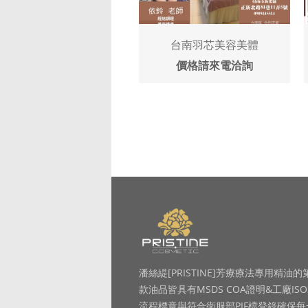
台南羽芯美容美體
價格請來電洽詢
潘絲緹[PRISTINE]芳療療法專用精油的
款油品皆具有MSDS COA證明&工廠ISO
流程標章與符合衛服部PIF檔登錄確保