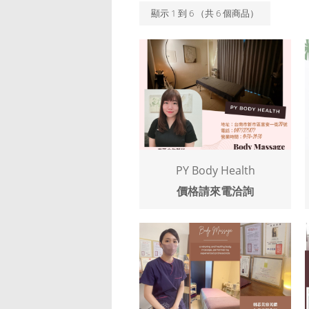
顯示
1
到
6
（共
6
個商品）
PY Body Health
價格請來電洽詢