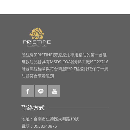
潘絲緹[PRISTINE]芳療療法專用精油的第一首選
每款油品皆具有MSDS COA證明&工廠ISO22716
研發流程標章與符合衛服部PIF檔登錄確保每一滴
油皆符合來源追朔
聯絡方式
地址：台南市仁德區太興路19號
電話：0988348876