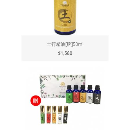
土行精油[脾]50ml
$1,580