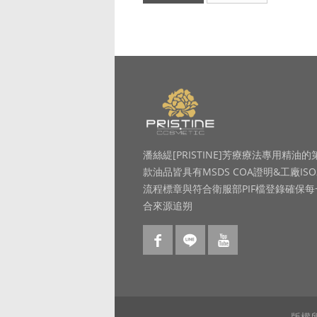
潘絲緹[PRISTINE]芳療療法專用精油的
款油品皆具有MSDS COA證明&工廠ISO
流程標章與符合衛服部PIF檔登錄確保
合來源追朔
版權所有