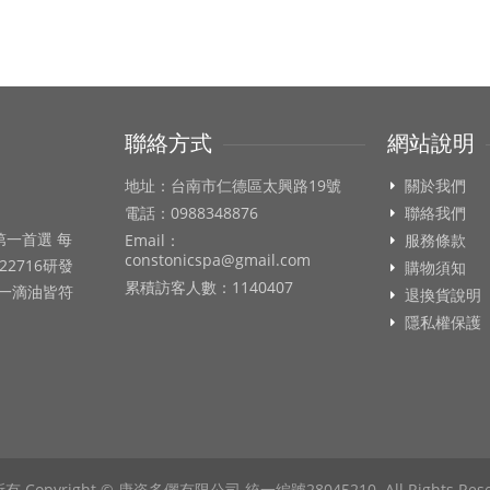
聯絡方式
網站說明
地址：台南市仁德區太興路19號
關於我們
電話：0988348876
聯絡我們
第一首選 每
Email：
服務條款
constonicspa@gmail.com
22716研發
購物須知
累積訪客人數：1140407
每一滴油皆符
退換貨說明
隱私權保護
 Copyright © 康姿多儷有限公司 統一編號28045210. All Rights Rese