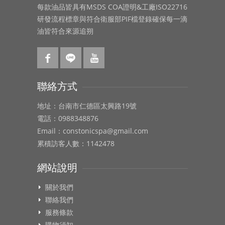
每款油品皆具有MSDS COA證明&工廠ISO22716
研發流程標章與符合衛服部PIF檔登錄確保每一滴
油皆符合來源追朔
聯絡方式
地址：台南市仁德區太興路19號
電話：0988348876
Email：constonicspa@gmail.com
累積訪客人數：1142478
網站說明
關於我們
聯絡我們
服務條款
購物須知