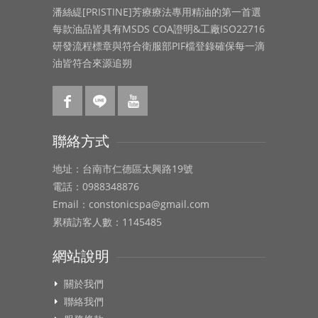
潘絲緹[PRISTINE]芳療療法專用精油的第一首選
每款油品皆具有MSDS COA證明&工廠ISO22716
研發流程標章與符合衛服部PIF檔登錄確保每一滴
油皆符合來源追朔
聯絡方式
地址：台南市仁德區太興路19號
電話：0988348876
Email：constonicspa@gmail.com
累積訪客人數：1145485
網站說明
關於我們
聯絡我們