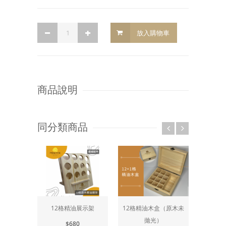
放入購物車
商品說明
同分類商品
12格精油展示架
12格精油木盒（原木未
精油
拋光）
盤
$680