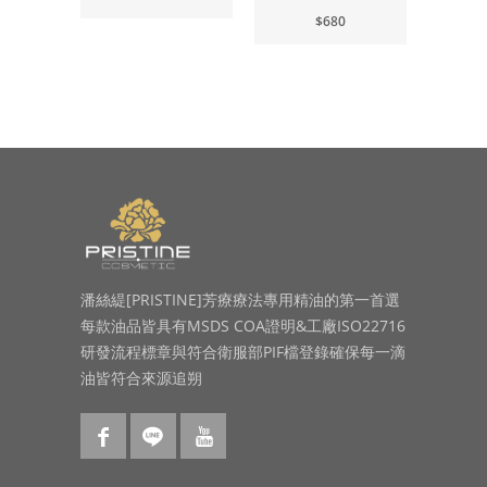
$680
潘絲緹[PRISTINE]芳療療法專用精油的第一首選
每款油品皆具有MSDS COA證明&工廠ISO22716
研發流程標章與符合衛服部PIF檔登錄確保每一滴
油皆符合來源追朔