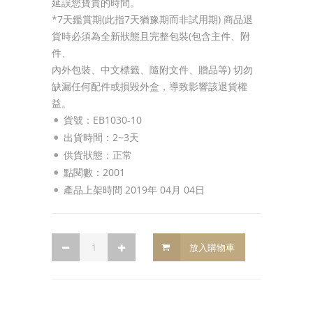
延誤您寶貴的時間。
*7天鑑賞期(此指7天猶豫期而非試用期) 商品退
貨時必須為全新狀態且完整包裝(包含主件、附
件、
內外包裝、中文標籤、隨附文件、贈品等) 切勿
缺漏任何配件或損毀外盒，導致影響該退貨權
益。
貨號：EB1030-10
出貨時間：2~3天
供貨狀態：
正常
點閱數：2001
產品上架時間 2019年 04月 04日
放入購物車