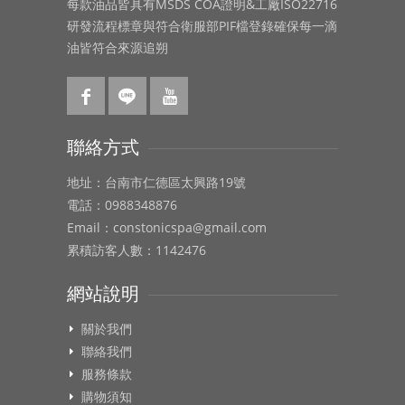
每款油品皆具有MSDS COA證明&工廠ISO22716
研發流程標章與符合衛服部PIF檔登錄確保每一滴
油皆符合來源追朔
聯絡方式
地址：台南市仁德區太興路19號
電話：0988348876
Email：constonicspa@gmail.com
累積訪客人數：1142476
網站說明
關於我們
聯絡我們
服務條款
購物須知