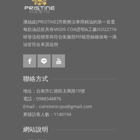
潘絲緹[PRISTINE]芳療療法專用精油的第一首選
每款油品皆具有MSDS COA證明&工廠ISO22716
研發流程標章與符合衛服部PIF檔登錄確保每一滴
油皆符合來源追朔
聯絡方式
地址：台南市仁德區太興路19號
電話：0988348876
Email：constonicspa@gmail.com
累積訪客人數：1140194
網站說明