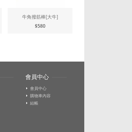
牛角撥筋棒[大牛]
觀月刀撥筋棒(臉部)單
$580
$200
會員中心
會員中心
購物車內容
結帳