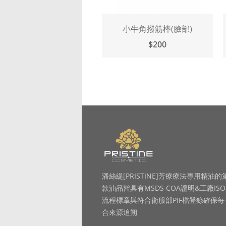
小牛角撥筋棒(臉部)
$200
潘絲緹[PRISTINE]芳療療法專用精油的
款油品皆具有MSDS COA證明&工廠ISO
流程標章與符合衛服部PIF檔登錄確保
合來源追朔