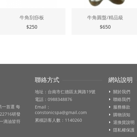
牛角刮痧板
牛角圓盤/精品級
$250
$650
聯絡方式
網站說明
地址：台南市仁德區太興路19號
關於我們
電話：0988348876
聯絡我們
第一首選 每
Email：
服務條款
constonicspa@gmail.com
22716研發
購物須知
累積訪客人數：1140260
每一滴油皆符
退換貨說明
隱私權保護