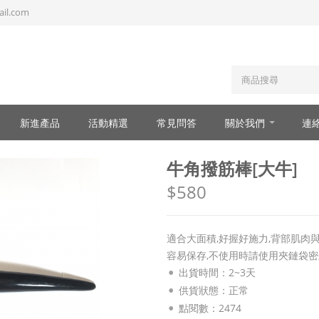
il.com
新進產品
活動精選
常見問答
關於我們
連
牛角撥筋棒[大牛]
$580
適合大面積,好握好施力,背部肌肉
容易保存,不使用時請使用夾鏈袋
出貨時間：2~3天
供貨狀態：
正常
點閱數：2474