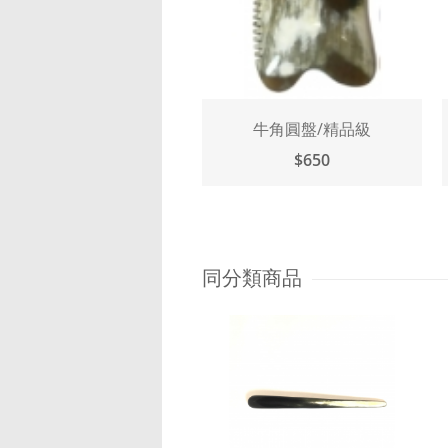
牛角圓盤/精品級
$650
同分類商品