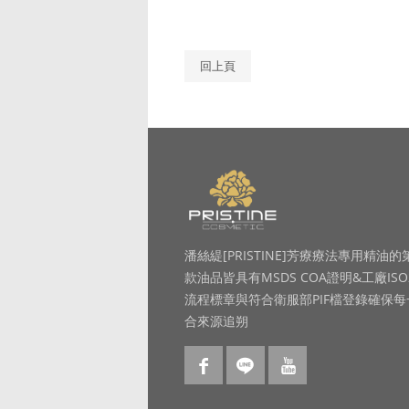
回上頁
潘絲緹[PRISTINE]芳療療法專用精油的
款油品皆具有MSDS COA證明&工廠ISO
流程標章與符合衛服部PIF檔登錄確保
合來源追朔