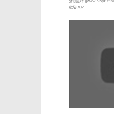
潘絲緹精油www.biopristin
歡迎OEM