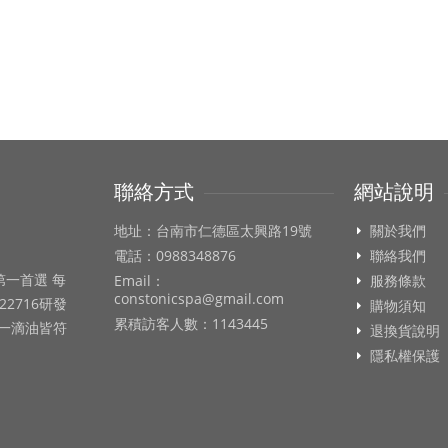
聯絡方式
網站說明
地址：台南市仁德區太興路19號
關於我們
電話：0988348876
聯絡我們
第一首選 每
Email：
服務條款
constonicspa@gmail.com
22716研發
購物須知
累積訪客人數：1143445
每一滴油皆符
退換貨說明
隱私權保護