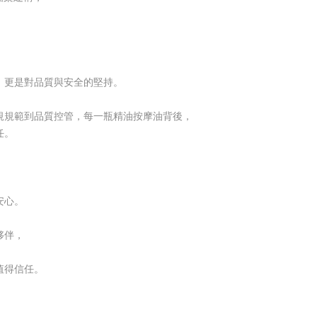
，更是對品質與安全的堅持。
規規範到品質控管，每一瓶精油按摩油背後，
任。
安心。
夥伴，
值得信任。