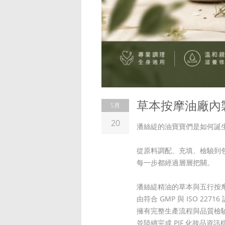
草本按摩油廠內
5月
20
潘絲緹的油寶寶們是如何誕
從原料調配、充填、檢驗到
每一步都經過層層把關。
潘絲緹精油的草本與五行按
由符合 GMP 與 ISO 227
擁有完整生產流程與品質檢
並陸續完成 PIF 化妝品資