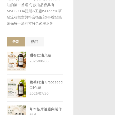
油的第一首選 每款油品皆具有
MSDS COA證明&工廠ISO22716研
發流程標章與符合衛服部PIF檔登錄
確保每一滴油皆符合來源追朔
最新
熱門
甜杏仁油介紹
2026/08/06
葡萄籽油 Grapeseed
Oil介紹
2026/07/30
草本按摩油廠內製作
影片