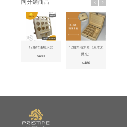
同分類商品
12格精油展示架
12格精油木盒（原木未
15
拋光）
$480
$480