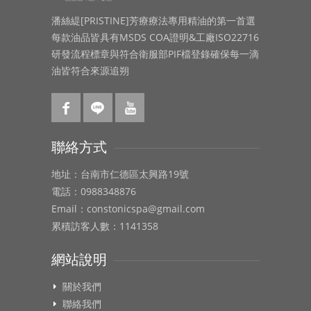
潘絲緹[PRISTINE]芳療療法專用精油的第一首選
每款油品皆具有MSDS COA證明&工廠ISO22716
研發流程標章與符合衛服部PIF檔登錄確保每一滴
油皆符合來源追朔
聯絡方式
地址：台南市仁德區太興路19號
電話：0988348876
Email：constonicspa@gmail.com
累積訪客人數：1141358
網站說明
關於我們
聯絡我們