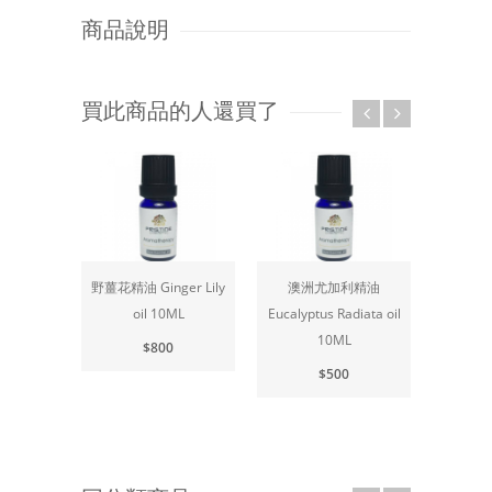
商品說明
買此商品的人還買了
野薑花精油 Ginger Lily
澳洲尤加利精油
薄荷
oil 10ML
Eucalyptus Radiata oil
Eucalyp
10ML
$800
$500