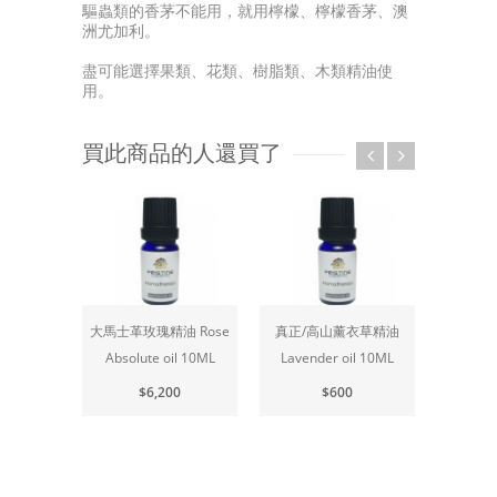
驅蟲類的香茅不能用，就用檸檬、檸檬香茅、澳
洲尤加利。
盡可能選擇果類、花類、樹脂類、木類精油使
用。
買此商品的人還買了
玫瑰精油 Rose
真正/高山薰衣草精油
安息香精油 Benzoin
ute oil 10ML
Lavender oil 10ML
Resinold Pourable oil
C
10ML
$6,200
$600
$600