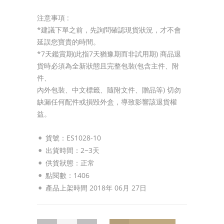
注意事項 :
*建議下單之前，先詢問確認現貨狀況，才不會
延誤您寶貴的時間。
*7天鑑賞期(此指7天猶豫期而非試用期) 商品退
貨時必須為全新狀態且完整包裝(包含主件、附
件、
內外包裝、中文標籤、隨附文件、贈品等) 切勿
缺漏任何配件或損毀外盒，導致影響該退貨權
益。
貨號：ES1028-10
出貨時間：2~3天
供貨狀態：
正常
點閱數：1406
產品上架時間 2018年 06月 27日