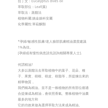
拉丁文：Eucalyptus dives oil
萃取部位：Leaf(葉)
萃取法：蒸餾法
植物科屬:姚金娘科安屬
化學屬性:單萜酮類
*孕婦/敏感性肌膚/老人臉部肌膚精油濃度建議
1%為佳。
[孕婦或有慢性病患請先諮詢相關專業人士].
何謂精油?
大多以蒸餾法去萃取植物中的葉子、花朵、種
子、果實、樹根、樹皮、樹脂等，所提煉出來的
精華物質，
我們稱為精油。並不是一株植物的所有部位都適
合提煉成為精油，會依照香氣、整株植物中油囊
最多的地方和
它的功效來做為選擇萃取方法來成為精油。