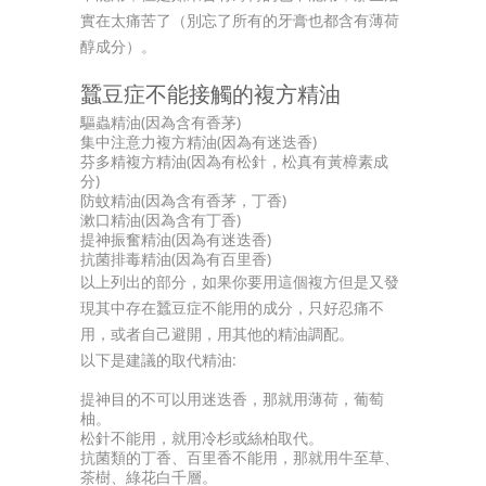
實在太痛苦了（別忘了所有的牙膏也都含有薄荷
醇成分）。
蠶豆症不能接觸的複方精油
驅蟲精油(因為含有香茅)
集中注意力複方精油(因為有迷迭香)
芬多精複方精油(因為有松針，松真有黃樟素成
分)
防蚊精油(因為含有香茅，丁香)
漱口精油(因為含有丁香)
提神振奮精油(因為有迷迭香)
抗菌排毒精油(因為有百里香)
以上列出的部分，如果你要用這個複方但是又發
現其中存在蠶豆症不能用的成分，只好忍痛不
用，或者自己避開，用其他的精油調配。
以下是建議的取代精油:
提神目的不可以用迷迭香，那就用薄荷，葡萄
柚。
松針不能用，就用冷杉或絲柏取代。
抗菌類的丁香、百里香不能用，那就用牛至草、
茶樹、綠花白千層。