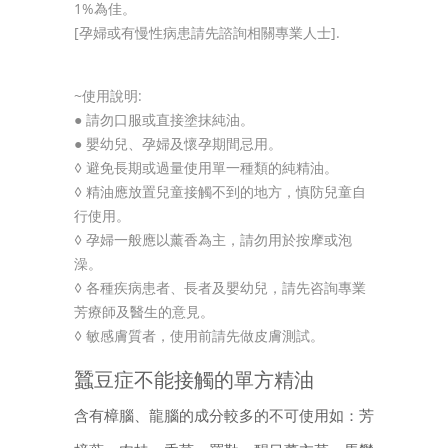
1%為佳。
[孕婦或有慢性病患請先諮詢相關專業人士].
~使用說明:
● 請勿口服或直接塗抹純油。
● 嬰幼兒、孕婦及懷孕期間忌用。
◊ 避免長期或過量使用單一種類的純精油。
◊ 精油應放置兒童接觸不到的地方，慎防兒童自
行使用。
◊ 孕婦一般應以薰香為主，請勿用於按摩或泡
澡。
◊ 各種疾病患者、長者及嬰幼兒，請先咨詢專業
芳療師及醫生的意見。
◊ 敏感膚質者，使用前請先做皮膚測試。
蠶豆症不能接觸的單方精油
含有樟腦、龍腦的成分較多的不可使用如：芳