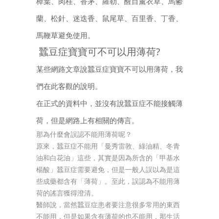
樟葉、肉桂、香茅、羅勒、醒目薰衣草、馬鬱
蘭、松針、迷迭香、鼠尾草、百里香、丁香、
馬鞭草避免使用。
蠶豆症寶寶可不可以用薄荷?
某些網路文章說蠶豆症寶寶不可以用薄荷，我
們在此客觀的說明。
在正式的資料中，並沒有說蠶豆症不能接觸薄
荷，但是網路上有相關的傳言。
那為什麼會誤認不能用薄荷呢？
原來，蠶豆症不能用「曼秀雷敦、綠油精、冬青
油和白花油」這些，其實是因為所含的「甲基水
楊酸」蠶豆症需要避免，但是一般人誤以為是這
些成藥都含有「薄荷」。至此，誤認為不能用薄
荷的謠言獲得澄清。
醫師說，當然蠶豆症患者要注意很多常用的東西
不能用，但是如果含有薄荷的也不能用，那生活