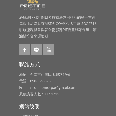
潘絲緹[PRISTINE]芳療療法專用精油的第一首選
每款油品皆具有MSDS COA證明&工廠ISO22716
研發流程標章與符合衛服部PIF檔登錄確保每一滴
油皆符合來源追朔
聯絡方式
地址：台南市仁德區太興路19號
電話：0988348876
Email：constonicspa@gmail.com
累積訪客人數：1144245
網站說明