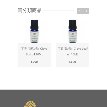
同分類商品
花苞 精油Clove
丁香-葉精油 Clove Leaf
中國雪松精油
乳
d oil 10ML
oil 10ML
Cedarwood oil 10ML
$700
$600
$500