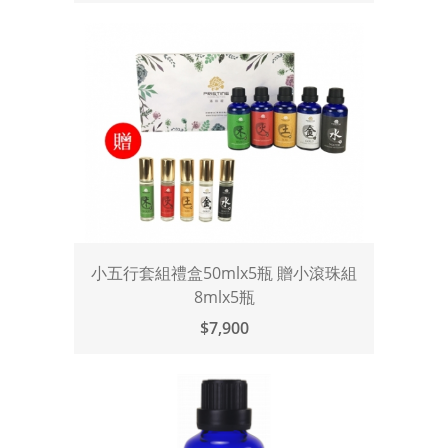
小五行套組禮盒50mlx5瓶 贈小滾珠組
8mlx5瓶
$7,900