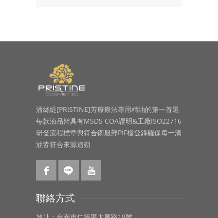
潘絲緹[PRISTINE]芳療療法專用精油的第一首選
每款油品皆具有MSDS COA證明&工廠ISO22716
研發流程標章與符合衛服部PIF檔登錄確保每一滴
油皆符合來源追朔
聯絡方式
地址：台南市仁德區太興路19號