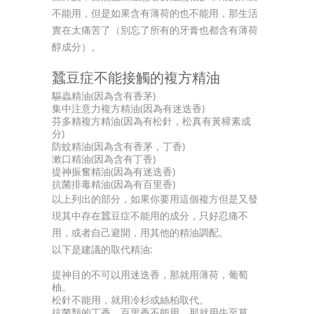
不能用，但是如果含有薄荷的也不能用，那生活
實在太痛苦了（別忘了所有的牙膏也都含有薄荷
醇成分）。
蠶豆症不能接觸的複方精油
驅蟲精油(因為含有香茅)
集中注意力複方精油(因為有迷迭香)
芬多精複方精油(因為有松針，松真有黃樟素成
分)
防蚊精油(因為含有香茅，丁香)
漱口精油(因為含有丁香)
提神振奮精油(因為有迷迭香)
抗菌排毒精油(因為有百里香)
以上列出的部分，如果你要用這個複方但是又發
現其中存在蠶豆症不能用的成分，只好忍痛不
用，或者自己避開，用其他的精油調配。
以下是建議的取代精油:
提神目的不可以用迷迭香，那就用薄荷，葡萄
柚。
松針不能用，就用冷杉或絲柏取代。
抗菌類的丁香、百里香不能用，那就用牛至草、