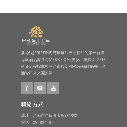
潘絲緹[PRISTINE]芳療療法專用精油的第一首選
每款油品皆具有MSDS COA證明&工廠ISO22716
研發流程標章與符合衛服部PIF檔登錄確保每一滴
油皆符合來源追朔
聯絡方式
地址：台南市仁德區太興路19號
電話：0988348876