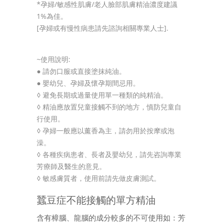
*孕婦/敏感性肌膚/老人臉部肌膚精油濃度建議
1%為佳。
[孕婦或有慢性病患請先諮詢相關專業人士].
~使用說明:
● 請勿口服或直接塗抹純油。
● 嬰幼兒、孕婦及懷孕期間忌用。
◊ 避免長期或過量使用單一種類的純精油。
◊ 精油應放置兒童接觸不到的地方，慎防兒童自
行使用。
◊ 孕婦一般應以薰香為主，請勿用於按摩或泡
澡。
◊ 各種疾病患者、長者及嬰幼兒，請先咨詢專業
芳療師及醫生的意見。
◊ 敏感膚質者，使用前請先做皮膚測試。
蠶豆症不能接觸的單方精油
含有樟腦、龍腦的成分較多的不可使用如：芳