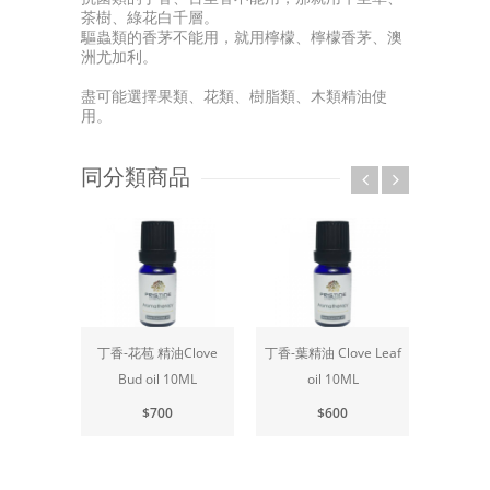
茶樹、綠花白千層。
驅蟲類的香茅不能用，就用檸檬、檸檬香茅、澳
洲尤加利。
盡可能選擇果類、花類、樹脂類、木類精油使
用。
同分類商品
丁香-花苞 精油Clove
丁香-葉精油 Clove Leaf
中
Bud oil 10ML
oil 10ML
Cedarw
$700
$600