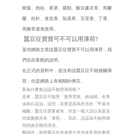
樟葉、肉桂、香茅、羅勒、醒目薰衣草、馬鬱
蘭、松針、迷迭香、鼠尾草、百里香、丁香、
馬鞭草避免使用。
蠶豆症寶寶可不可以用薄荷?
某些網路文章說蠶豆症寶寶不可以用薄荷，我
們在此客觀的說明。
在正式的資料中，並沒有說蠶豆症不能接觸薄
荷，但是網路上有相關的傳言。
那為什麼會誤認不能用薄荷呢？
原來，蠶豆症不能用「曼秀雷敦、綠油精、冬青
油和白花油」這些，其實是因為所含的「甲基水
楊酸」蠶豆症需要避免，但是一般人誤以為是這
些成藥都含有「薄荷」。至此，誤認為不能用薄
荷的謠言獲得澄清。
醫師說，當然蠶豆症患者要注意很多常用的東西