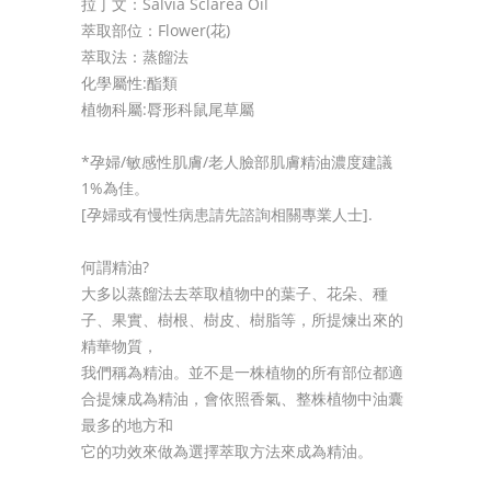
拉丁文：Salvia Sclarea Oil
萃取部位：Flower(花)
萃取法：蒸餾法
化學屬性:酯類
植物科屬:脣形科鼠尾草屬
*孕婦/敏感性肌膚/老人臉部肌膚精油濃度建議
1%為佳。
[孕婦或有慢性病患請先諮詢相關專業人士].
何謂精油?
大多以蒸餾法去萃取植物中的葉子、花朵、種
子、果實、樹根、樹皮、樹脂等，所提煉出來的
精華物質，
我們稱為精油。並不是一株植物的所有部位都適
合提煉成為精油，會依照香氣、整株植物中油囊
最多的地方和
它的功效來做為選擇萃取方法來成為精油。