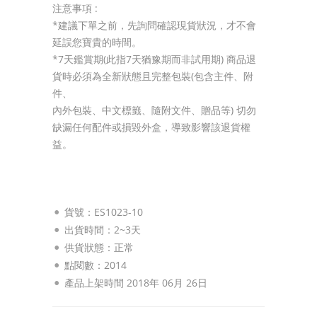
注意事項 :
*建議下單之前，先詢問確認現貨狀況，才不會
延誤您寶貴的時間。
*7天鑑賞期(此指7天猶豫期而非試用期) 商品退
貨時必須為全新狀態且完整包裝(包含主件、附
件、
內外包裝、中文標籤、隨附文件、贈品等) 切勿
缺漏任何配件或損毀外盒，導致影響該退貨權
益。
貨號：ES1023-10
出貨時間：2~3天
供貨狀態：
正常
點閱數：2014
產品上架時間 2018年 06月 26日