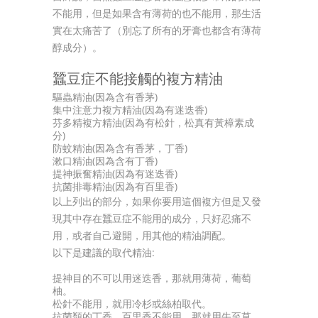
不能用，但是如果含有薄荷的也不能用，那生活
實在太痛苦了（別忘了所有的牙膏也都含有薄荷
醇成分）。
蠶豆症不能接觸的複方精油
驅蟲精油(因為含有香茅)
集中注意力複方精油(因為有迷迭香)
芬多精複方精油(因為有松針，松真有黃樟素成
分)
防蚊精油(因為含有香茅，丁香)
漱口精油(因為含有丁香)
提神振奮精油(因為有迷迭香)
抗菌排毒精油(因為有百里香)
以上列出的部分，如果你要用這個複方但是又發
現其中存在蠶豆症不能用的成分，只好忍痛不
用，或者自己避開，用其他的精油調配。
以下是建議的取代精油:
提神目的不可以用迷迭香，那就用薄荷，葡萄
柚。
松針不能用，就用冷杉或絲柏取代。
抗菌類的丁香、百里香不能用，那就用牛至草、