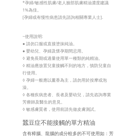
*孕婦/敏感性肌膚/老人臉部肌膚精油濃度建議
1%為佳。
[孕婦或有慢性病患請先諮詢相關專業人士].
~使用說明:
● 請勿口服或直接塗抹純油。
● 嬰幼兒、孕婦及懷孕期間忌用。
◊ 避免長期或過量使用單一種類的純精油。
◊ 精油應放置兒童接觸不到的地方，慎防兒童自
行使用。
◊ 孕婦一般應以薰香為主，請勿用於按摩或泡
澡。
◊ 各種疾病患者、長者及嬰幼兒，請先咨詢專業
芳療師及醫生的意見。
◊ 敏感膚質者，使用前請先做皮膚測試。
蠶豆症不能接觸的單方精油
含有樟腦、龍腦的成分較多的不可使用如：芳