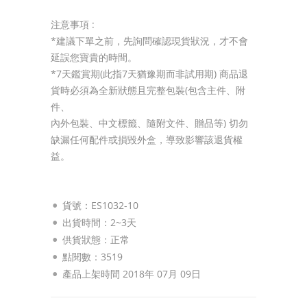
注意事項 :
*建議下單之前，先詢問確認現貨狀況，才不會
延誤您寶貴的時間。
*7天鑑賞期(此指7天猶豫期而非試用期) 商品退
貨時必須為全新狀態且完整包裝(包含主件、附
件、
內外包裝、中文標籤、隨附文件、贈品等) 切勿
缺漏任何配件或損毀外盒，導致影響該退貨權
益。
貨號：ES1032-10
出貨時間：2~3天
供貨狀態：
正常
點閱數：3519
產品上架時間 2018年 07月 09日