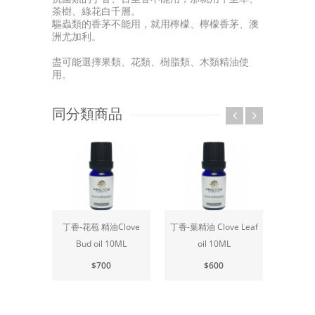
茶樹、綠花白千層。
驅蟲類的香茅不能用，就用檸檬、檸檬香茅、澳
洲尤加利。
盡可能選擇果類、花類、樹脂類、木類精油使
用。
同分類商品
丁香-花苞 精油Clove
丁香-葉精油 Clove Leaf
中
Bud oil 10ML
oil 10ML
Cedarw
$700
$600