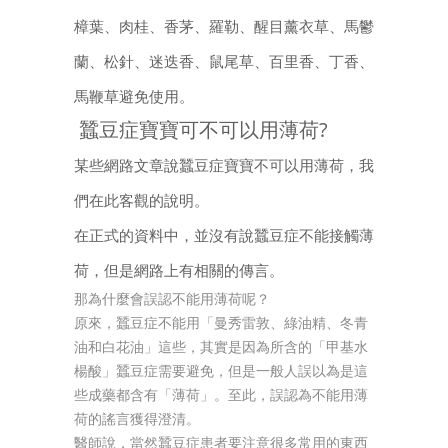
樟葉、肉桂、香茅、羅勒、醒目薰衣草、馬鬱
蘭、松針、迷迭香、鼠尾草、百里香、丁香、
馬鞭草避免使用。
蠶豆症寶寶可不可以用薄荷?
某些網路文章說蠶豆症寶寶不可以用薄荷，我
們在此客觀的說明。
在正式的資料中，並沒有說蠶豆症不能接觸薄
荷，但是網路上有相關的傳言。
那為什麼會誤認不能用薄荷呢？
原來，蠶豆症不能用「曼秀雷敦、綠油精、冬青
油和白花油」這些，其實是因為所含的「甲基水
楊酸」蠶豆症需要避免，但是一般人誤以為是這
些成藥都含有「薄荷」。至此，誤認為不能用薄
荷的謠言獲得澄清。
醫師說，當然蠶豆症患者要注意很多常用的東西