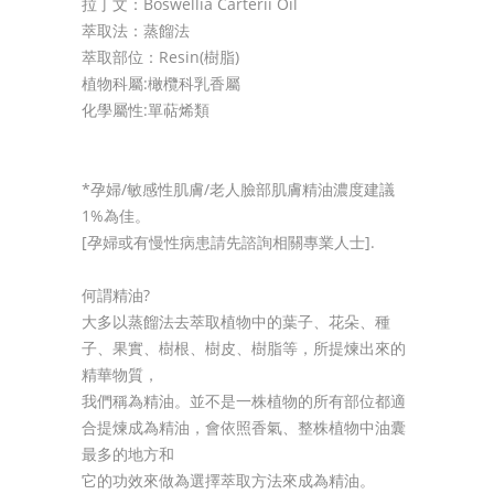
拉丁文：Boswellia Carterii Oil
萃取法：蒸餾法
萃取部位：Resin(樹脂)
植物科屬:橄欖科乳香屬
化學屬性:單萜烯類
*孕婦/敏感性肌膚/老人臉部肌膚精油濃度建議
1%為佳。
[孕婦或有慢性病患請先諮詢相關專業人士].
何謂精油?
大多以蒸餾法去萃取植物中的葉子、花朵、種
子、果實、樹根、樹皮、樹脂等，所提煉出來的
精華物質，
我們稱為精油。並不是一株植物的所有部位都適
合提煉成為精油，會依照香氣、整株植物中油囊
最多的地方和
它的功效來做為選擇萃取方法來成為精油。