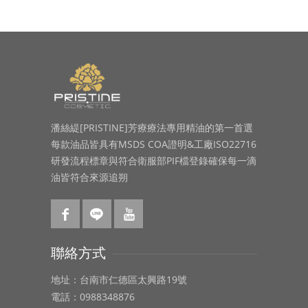
潘絲緹[PRISTINE]芳療療法專用精油的第一首選
每款油品皆具有MSDS COA證明&工廠ISO22716
研發流程標章與符合衛服部PIF檔登錄確保每一滴
油皆符合來源追朔
聯絡方式
地址：台南市仁德區太興路19號
電話：0988348876