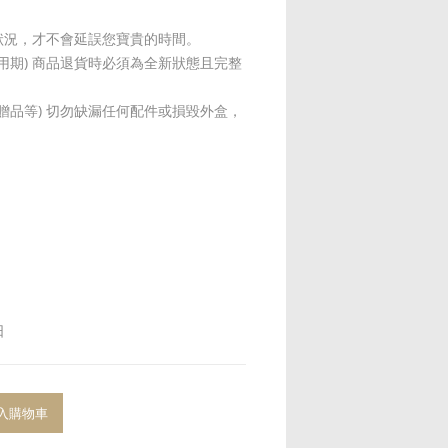
狀況，才不會延誤您寶貴的時間。
試用期) 商品退貨時必須為全新狀態且完整
贈品等) 切勿缺漏任何配件或損毀外盒，
日
入購物車