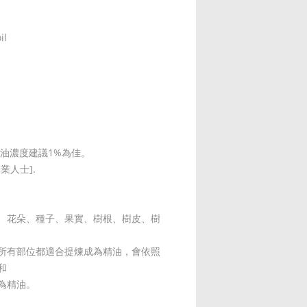
il
精油濃度建議1%為佳。
業人士].
、花朵、種子、果實、樹根、樹皮、樹
所有部位都適合提煉成為精油，會依照
和
為精油。