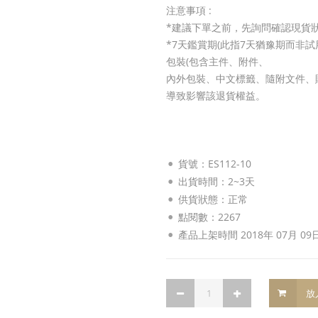
注意事項 :
*建議下單之前，先詢問確認現貨
*7天鑑賞期(此指7天猶豫期而非
包裝(包含主件、附件、
內外包裝、中文標籤、隨附文件、
導致影響該退貨權益。
貨號：ES112-10
出貨時間：2~3天
供貨狀態：
正常
點閱數：2267
產品上架時間 2018年 07月 09
放