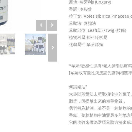
產地 :匈牙利(Hungary)
香調 :冷杉針
拉丁文: Abies sibirica Pinaceae o
萃取法: 蒸餾法
萃取部位: Leaf(葉) /Twig (枝條)
植物科屬:松科冷杉屬
化學屬性:單萜烯類
*孕婦/敏感性肌膚/老人臉部肌膚
[孕婦或有慢性病患請先諮詢相關專
何謂精油?
大多以蒸餾法去萃取植物中的葉子
脂等，所提煉出來的精華物質，
我們稱為精油。並不是一株植物的
香氣、整株植物中油囊最多的地方
它的功效來做為選擇萃取方法來成