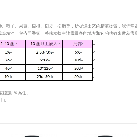
朵、種子、果實、樹根、樹皮、樹脂等，所提煉出來的精華物質，我們稱
成為精油，會依照香氣、整株植物中油囊最多的地方和它的功效來做為選
度建議1%為佳。
].