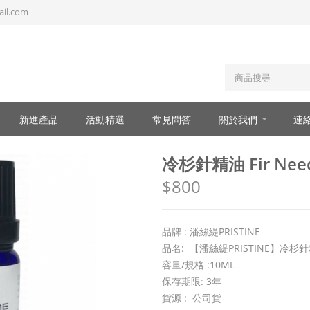
il.com
新進產品
活動精選
常見問答
關於我們
連
冷杉針精油 Fir Needl
$800
品牌 : 潘絲緹PRISTINE
品名: 【潘絲緹PRISTINE】冷杉針精油F
容量/規格 :10ML
保存期限: 3年
貨源 : 公司貨