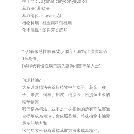
拉丁文 : Eugenia caryophyllus oil
萃取法: 蒸餾法
萃取部位: Flower(花)
植物科屬 : 桃金孃科蒲桃屬
化學屬性 : 酚與芳香醛類
*孕婦/敏感性肌膚/老人臉部肌膚精油濃度建議
1%為佳。
[孕婦或有慢性病患請先諮詢相關專業人士].
何謂精油?
大多以蒸餾法去萃取植物中的葉子、花朵、種
子、果實、樹根、樹皮、樹脂等，所提煉出來的
精華物質，
我們稱為精油。並不是一株植物的所有部位都適
合提煉成為精油，會依照香氣、整株植物中油囊
最多的地方和
它的功效來做為選擇萃取方法來成為精油。