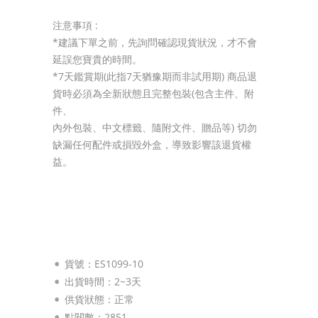
注意事項 :
*建議下單之前，先詢問確認現貨狀況，才不會
延誤您寶貴的時間。
*7天鑑賞期(此指7天猶豫期而非試用期) 商品退
貨時必須為全新狀態且完整包裝(包含主件、附
件、
內外包裝、中文標籤、隨附文件、贈品等) 切勿
缺漏任何配件或損毀外盒，導致影響該退貨權
益。
貨號：ES1099-10
出貨時間：2~3天
供貨狀態：
正常
點閱數：2851