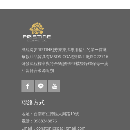
潘絲緹[PRISTINE]芳療療法專用精油的第一首選
每款油品皆具有MSDS COA證明&工廠ISO22716
研發流程標章與符合衛服部PIF檔登錄確保每一滴
油皆符合來源追朔
聯絡方式
地址：台南市仁德區太興路19號
電話：0988348876
Email：constonicspa@gmail.com