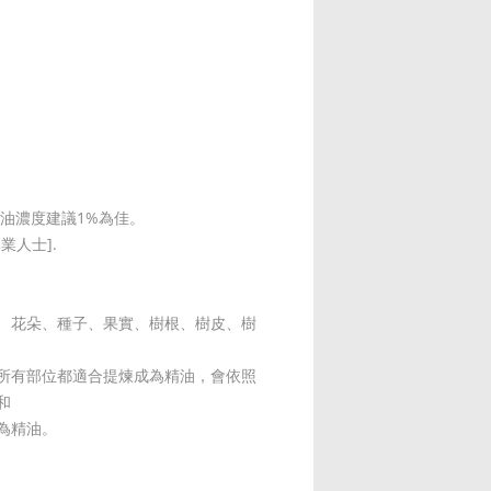
精油濃度建議1%為佳。
業人士].
、花朵、種子、果實、樹根、樹皮、樹
所有部位都適合提煉成為精油，會依照
和
為精油。