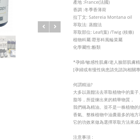
產地 :France(法國)
香調 :冬季香薄荷
拉丁文: Satereia Montana oil
萃取法: 蒸餾法
萃取部位: Leaf(葉) /Twig (枝條)
植物科屬:脣形科風輪菜屬
化學屬性:酚類
*孕婦/敏感性肌膚/老人臉部肌膚
[孕婦或有慢性病患請先諮詢相關專
何謂精油?
大多以蒸餾法去萃取植物中的葉子
脂等，所提煉出來的精華物質，
我們稱為精油。並不是一株植物的
香氣、整株植物中油囊最多的地方
它的功效來做為選擇萃取方法來成
注意事項 :