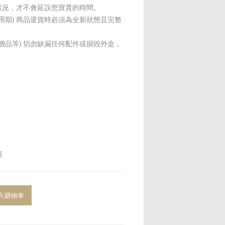
狀況，才不會延誤您寶貴的時間。
試用期) 商品退貨時必須為全新狀態且完整
贈品等) 切勿缺漏任何配件或損毀外盒，
日
入購物車