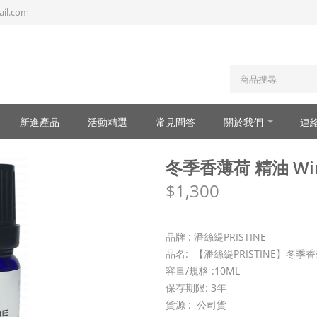
il.com
新進產品
活動精選
常見問答
關於我們
連
冬季香薄荷 精油 Winte
$1,300
品牌 : 潘絲緹PRISTINE
品名: 【潘絲緹PRISTINE】冬季香薄荷 
容量/規格 :10ML
保存期限: 3年
貨源 : 公司貨