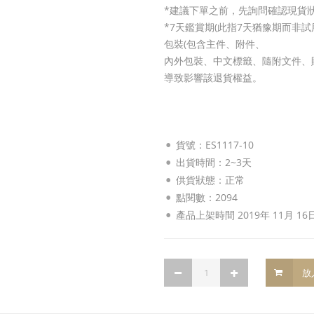
*建議下單之前，先詢問確認現貨
*7天鑑賞期(此指7天猶豫期而非
包裝(包含主件、附件、
內外包裝、中文標籤、隨附文件、
導致影響該退貨權益。
貨號：ES1117-10
出貨時間：2~3天
供貨狀態：
正常
點閱數：2094
產品上架時間 2019年 11月 16
放