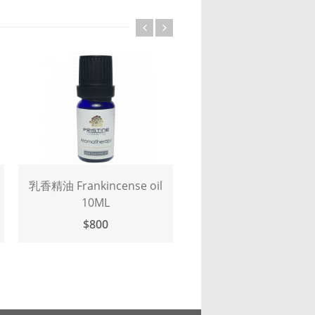
 Frankincense oil
伊蘭伊蘭1ST精油 Ylang
10ML
Ylang oil 10ML
$800
$1,200