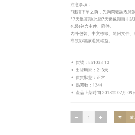
注意事項 :
*建議下單之前，先詢問確認現貨
*7天鑑賞期(此指7天猶豫期而非
包裝(包含主件、附件、
內外包裝、中文標籤、隨附文件、
導致影響該退貨權益。
貨號：ES1038-10
出貨時間：2~3天
供貨狀態：
正常
點閱數：1344
產品上架時間 2018年 07月 09
放