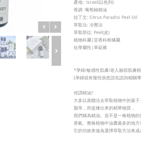
產地: Israel(以色列)
香調 :葡萄柚精油
拉丁文: Citrus Paradisi Peel Oil
萃取法: 冷壓法
萃取部位: Peel(皮)
植物科屬|芸香科柑橘屬
化學屬性|單萜烯
*孕婦/敏感性肌膚/老人臉部肌膚
[孕婦或有慢性病患請先諮詢相關專
何謂精油?
大多以蒸餾法去萃取植物中的葉子
脂等，所提煉出來的精華物質，
我們稱為精油。並不是一株植物的
香氣、整株植物中油囊最多的地方
它的功效來做為選擇萃取方法來成