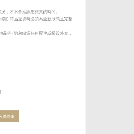
狀況，才不會延誤您寶貴的時間。
試用期) 商品退貨時必須為全新狀態且完整
贈品等) 切勿缺漏任何配件或損毀外盒，
日
入購物車