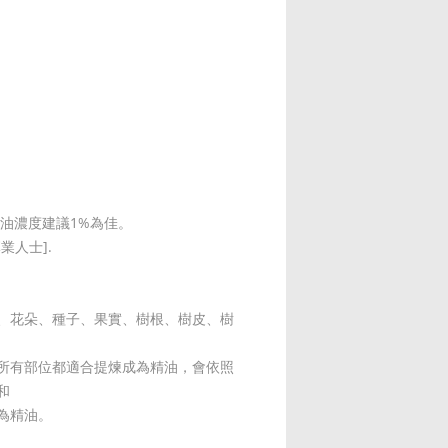
精油濃度建議1%為佳。
業人士].
、花朵、種子、果實、樹根、樹皮、樹
所有部位都適合提煉成為精油，會依照
和
為精油。