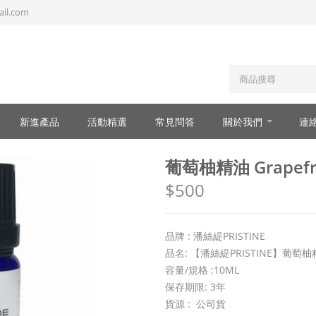
il.com
新進產品
活動精選
常見問答
關於我們
連
葡萄柚精油 Grapefrui
$500
品牌 : 潘絲緹PRISTINE
品名: 【潘絲緹PRISTINE】葡萄柚精油 G
容量/規格 :10ML
保存期限: 3年
貨源 : 公司貨