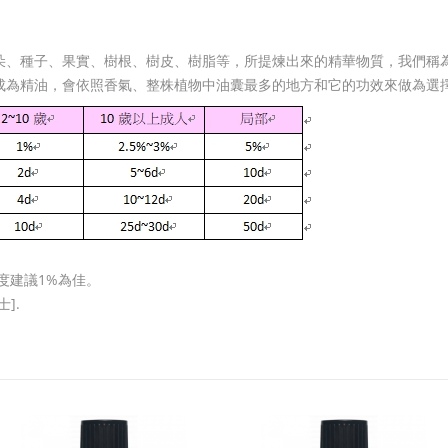
朵、種子、果實、樹根、樹皮、樹脂等，所提煉出來的精華物質，我們稱
成為精油，會依照香氣、整株植物中油囊最多的地方和它的功效來做為選
度建議1%為佳。
].