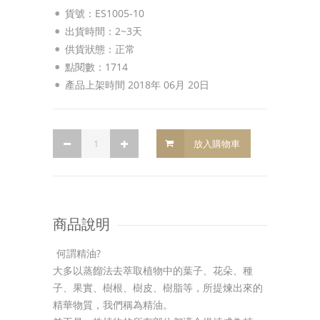
貨號：ES1005-10
出貨時間：2~3天
供貨狀態：
正常
點閱數：1714
產品上架時間 2018年 06月 20日
放入購物車
商品說明
何謂精油?
大多以蒸餾法去萃取植物中的葉子、花朵、種
子、果實、樹根、樹皮、樹脂等，所提煉出來的
精華物質，我們稱為精油。