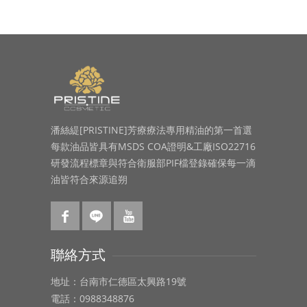
潘絲緹[PRISTINE]芳療療法專用精油的第一首選
每款油品皆具有MSDS COA證明&工廠ISO22716
研發流程標章與符合衛服部PIF檔登錄確保每一滴
油皆符合來源追朔
聯絡方式
地址：台南市仁德區太興路19號
電話：0988348876