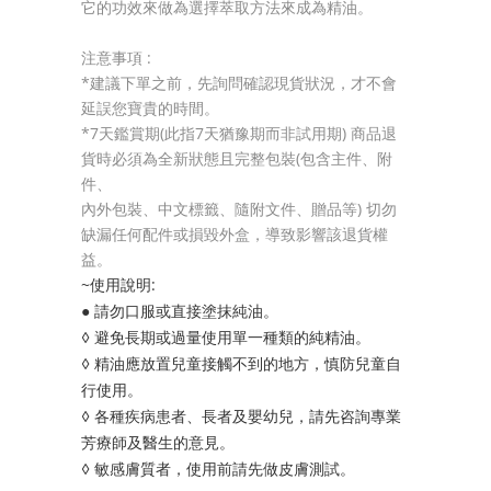
它的功效來做為選擇萃取方法來成為精油。
注意事項 :
*建議下單之前，先詢問確認現貨狀況，才不會
延誤您寶貴的時間。
*7天鑑賞期(此指7天猶豫期而非試用期) 商品退
貨時必須為全新狀態且完整包裝(包含主件、附
件、
內外包裝、中文標籤、隨附文件、贈品等) 切勿
缺漏任何配件或損毀外盒，導致影響該退貨權
益。
~使用說明:
● 請勿口服或直接塗抹純油。
◊ 避免長期或過量使用單一種類的純精油。
◊ 精油應放置兒童接觸不到的地方，慎防兒童自
行使用。
◊ 各種疾病患者、長者及嬰幼兒，請先咨詢專業
芳療師及醫生的意見。
◊ 敏感膚質者，使用前請先做皮膚測試。