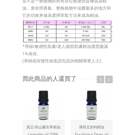
並不是一株植物的所有部位都適合提煉成為精
油，會依照香氣、整株植物中油囊最多的地方和
它的功效來做為選擇萃取方法來成為精油。
*
孕婦
/
敏感性肌膚
/
老人臉部肌膚精油濃度建議
1%
為佳。
[
孕婦或有慢性病患請先諮詢相關專業人士
].
買此商品的人還買了
真正/高山薰衣草精油
薄荷尤加利精油
中
Lavender oil 10ML
Eucalyptus Dives oil
Cedarw