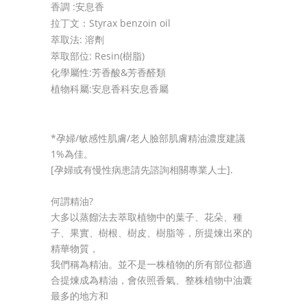
香調 :安息香
拉丁文：Styrax benzoin oil
萃取法: 溶劑
萃取部位: Resin(樹脂)
化學屬性:芳香酸&芳香醛類
植物科屬:安息香科安息香屬
*孕婦/敏感性肌膚/老人臉部肌膚精油濃度建議
1%為佳。
[孕婦或有慢性病患請先諮詢相關專業人士].
何謂精油?
大多以蒸餾法去萃取植物中的葉子、花朵、種
子、果實、樹根、樹皮、樹脂等，所提煉出來的
精華物質，
我們稱為精油。並不是一株植物的所有部位都適
合提煉成為精油，會依照香氣、整株植物中油囊
最多的地方和